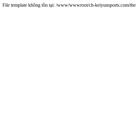
File template không tồn tại: /www/wwwroot/ch-keiyunsports.com/t