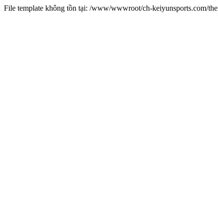
File template không tồn tại: /www/wwwroot/ch-keiyunsports.com/t