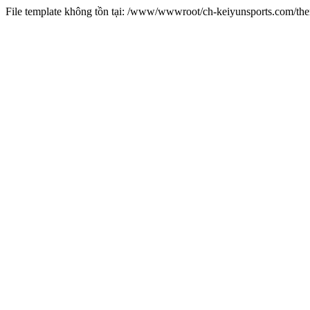
File template không tồn tại: /www/wwwroot/ch-keiyunsports.com/t