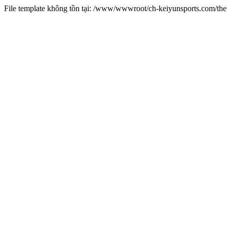
File template không tồn tại: /www/wwwroot/ch-keiyunsports.com/t