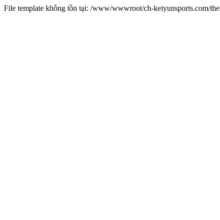
File template không tồn tại: /www/wwwroot/ch-keiyunsports.com/t