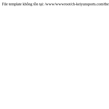
File template không tồn tại: /www/wwwroot/ch-keiyunsports.com/t