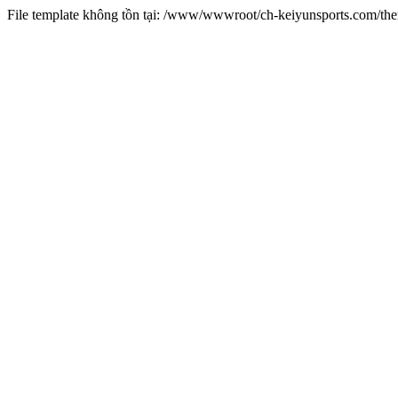
File template không tồn tại: /www/wwwroot/ch-keiyunsports.com/t