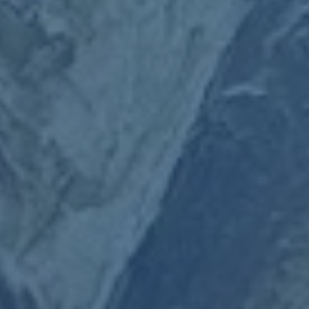
当我们再听到他平静地说出“我正在经历我职业生涯中最好的时
刻之一”时，不必只把它理解为对当前状态的简单总结。更准确
地说，这是一位成熟球员对自我故事的阶段性回顾和再定义。
它包含了对过往起伏的接纳，对现在角色的认同，以及对未来
可能仍有高峰的期待。正是这种视角，让他目前的高光不显得
浮躁，而呈现出一种带有温度的厚重感。也许几年之后，何塞
卢会拥有更多可以被称为“生涯最佳”的节点，但这段在豪门、在
焦点战、在不断进球和一次次拥抱中度过的时期，必然会成为
他整段职业生涯中最被反复提起的一章 —— 不只因为球场上的
收获，更因为他在这个阶段，真正活成了自己理想中的那种前
锋。