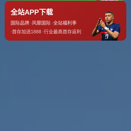
当他说出“职业生涯中最好的时刻之一”时，很多人会自然联想到
进球数、关键战役和夺冠时刻。确实，加盟豪门、站上欧冠这
种顶级舞台，在关键比赛中打入决定性进球，是任何前锋梦寐
以求的场景，也是媒体和球迷最直观的衡量标准。但如果只用
“进球多了”来概括这个阶段，就低估了他此刻状态的质感。从位
置感到跑位时机，从对队友踢法的理解到对自身节奏的掌控，
他在场上的每一次选择，都在体现一种成熟型前锋的思考方
式，而这种成熟，是多年沉淀后的自然结果。
从技战术层面看，何塞卢在这段时间的表现，给人的第一印象
是“效率”。他或许不是速度最快的前锋，也无法靠个人盘带一条
龙搅乱整条防线，但他在禁区空间利用上的嗅觉，以及对传中
和二点球的预判，却极具杀伤力。从教练视角来看，这是那种
极易嵌入战术体系的前锋类型：遵守结构、执行明确、跑位自