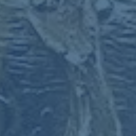
場需要及時回撤到邊路通道 將防守轉化為一條可迅速收縮的斜
線而不是孤零零的一對一 這種細節的處理將決定利物浦是持續
壓迫還是輪流被反擊
案例分析 一場從失衡到調整的對決
可以想像一個典型場景 利物浦在主場對陣皇馬 開局階段紅軍延
續傳統風格 用高壓和速度逼迫對方後防頻繁失誤 上半場前十五
分鐘射門次數遠超對手 安菲爾德山呼海嘯 然而在這種看似佔優
的局面下 皇馬卻抓住了一次中場丟球迅速反擊 利物浦兩名邊後
衛同時壓得過高 中場保護不到位 中衛被迫拉邊補位 導致禁區正
中央完全暴露 最終對手通過幾腳簡潔傳遞完成破門 這種場景並
不陌生 而且恰恰暴露出利物浦在所謂全線壓上時結構失衡的問
題
如果利物浦真正做到嚴陣以待 那麼在上述場景中就應該有完全
不同的走向 例如 主教練在賽前已經設定明確原則 當一側邊後衛
壓上時 另一側必須保持相對保守 同時最靠近球權的一名中場優
先考慮防守站位而不是再次前插搶點 如此一來 即便發生中場丟
球 利物浦仍保有類似三後衛加一名掃蕩型中場的保護框架 皇馬