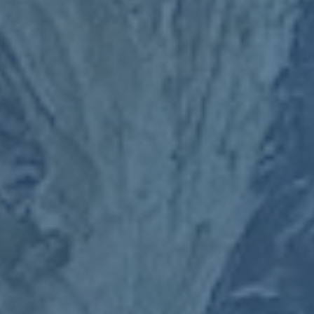
壓迫區域 而不是隨意衝向持球人 讓皇馬輕鬆找到空檔
在中場區域 一名具有防守預判和傳球視野的球員將變得尤為重
要 他既要承擔破壞對方組織的任務 又要在奪回球權後迅速將球
送向最具威脅的進攻點 若只能不停回傳或橫傳 那麼皇馬的防線
將有充足時間完成回收 整個利物浦的高位壓迫將會被消解為無
效奔跑 因此
利物浦嚴陣以待皇馬
不僅是體現在防守層面的專注
也體現在進攻時那種避免浪費任何一腳反擊球的決心與精準
至於門將與後衛線的配合 更是細節中的細節 面對皇馬善於在肋
部與禁區邊緣尋找射門機會的習慣 利物浦的門將必須更頻繁主
動出擊 收縮禁區後方的活動空間 同時保持與中衛的溝通 例如在
防守定位球時 究竟是採取區域盯人 還是針對皇馬幾名高點球員
設定特定盯防模式 這些都不能留到臨場才臨時討論 而應該在賽
前就模擬多套方案 一旦場上情況變化 立刻切換到更適合的防守
方式
場外氛圍與集體信念
利物浦嚴陣以待皇馬不僅僅限於球場上的畫線和站位 還包括整