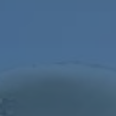
具體到中後場的設置 利物浦在迎戰皇馬時往往需要一名既能覆
蓋大範圍 又具備一定組織能力的中場樞紐 這個角色的存在關乎
整條防線的穩定 他需要在前場逼搶失敗後 第一時間回收到防線
前沿 形成一道保護屏障 把皇馬那種由中場直塞穿透防守的威脅
降到最低 在此基礎上 中衛的站位也不能再是傳統意義上的平行
線 而是要微微錯位 讓一人專注補位與橫向掃蕩 另一人負責提前
壓搶 防止對方中鋒或前腰在肋部接球後轉身面對球門