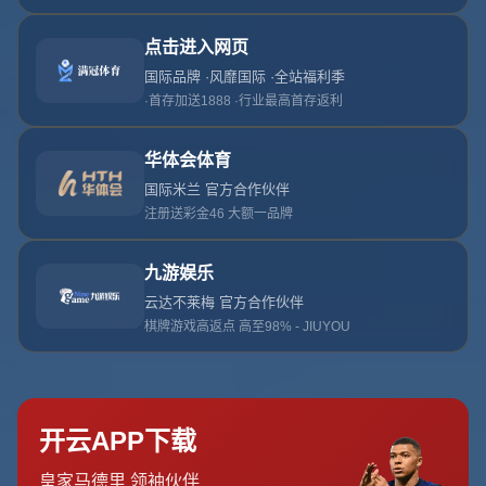
利物浦嚴陣以待皇馬的真正含義
每當歐洲足壇提起利物浦與皇馬這一對老對手 無論你是紅軍支
持者還是中立球迷 腦海中總會浮現出強烈的畫面感 一邊是安菲
爾德那句幾乎被說到爛卻依然讓人起雞皮疙瘩的口號
Youll
Never Walk Alone
另一邊是伯納烏高處懸掛的歐冠獎盃剪影
和皇馬那幾乎習以為常的歐冠之夜 當媒體寫下利物浦嚴陣以待
皇馬這幾個字時 它絕不是簡單的賽前口號 而是一次關於榮耀復
仇戰術自尊和信念的綜合較量 是英倫傳統豪門面對歐洲王者的
一次全方位自證
歷史陰影與心理反撲
要理解利物浦為何必須嚴陣以待皇馬 就不得不提那幾次讓紅軍
球迷刻骨銘心的交手 無論是決賽場上的遺憾還是淘汰賽中的崩
盤 都在利物浦內部形成了一種微妙的心理壓力 皇馬不僅僅是對
手 更像是一面照妖鏡 把利物浦在關鍵時刻的細節短板放大 所以