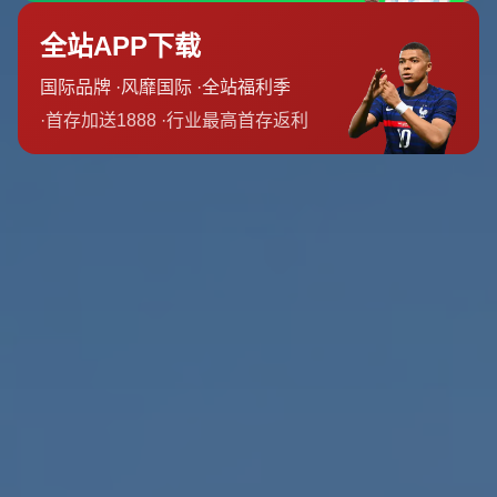
從過去的交鋒可以看出 皇馬在大場面中的沉著近乎冷酷 尤其是
在比分膠著或者落後時 依然能保持清晰的攻擊路線和耐心 這種
能力讓利物浦之前一再在情緒高漲後出現判斷失誤 例如在中場
壓搶過度冒進 讓對手輕易找到反擊空間 因此
利物浦嚴陣以待皇
馬
的第一層含義 就是在心態上完成從激情足球到理性足球的轉
變 一邊保持安菲爾德式的氛圍壓迫 一邊又要避免被情緒綁架 而
這點往往比戰術板上的箭頭更難實現
戰術層面的細緻準備
談到嚴陣以待 當然離不開具體戰術 近年來利物浦給外界的標籤
是高位逼搶快速轉換與邊路衝擊 但在面對皇馬時 單一強度與速
度早已不足以構成有效威脅 皇馬最不怕的就是節奏被打亂 因為
他們擅長在混亂之中找到簡單解法 再依靠頂級個人能力完成最
後一擊 所以利物浦要做的 不是一味加速 而是在節奏變換上取得
主動權 以有控制的高位壓迫配合精準的回撤站位 在攻守轉換過
程中盡量削弱皇馬最擅長的縱向打擊力