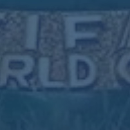
问：这个杯子是什么材质的？安全吗？
答：咱们这款杯子用的是食品级304不锈钢内胆，外层是
高硼硅玻璃，通过了国家食品接触材料安全认证，装热水
不会释放有害物质，小孩和孕妇都能放心用。
问：衣服尺码怎么选？我160cm/50kg选M还是
L？
问：图片和实物颜色差别大吗？
问：包裹收到时盒子破了，里面东西会坏吗？