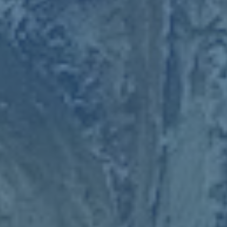
在球星雲集的歐冠賽場 個人能力往往能在瞬間改變戰局 但在對
皇馬的比賽中 利物浦更需要的是一種角色明確的集體配合 比如
在前場 高位逼搶的第一站不再只是單純衝刺的前鋒 而是要在隊
友身後形成連鎖壓迫 這需要前鋒在選擇壓迫角度時 同時考慮到
皇馬後衛的慣用腳與傳球走向 逼迫對手把球送向利物浦預設的