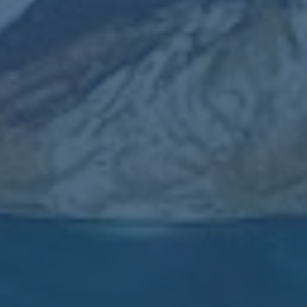
從被動敘事到主動書寫歷史
多年來 關於這組對決的敘事往往圍繞著皇馬的歐冠血統展開 利
物浦即便表現出色 也常常被寫成陪襯 或是故事中的反派或配角
而
利物浦嚴陣以待皇馬
正是在向外界傳遞一種態度 紅軍不再只
是那支充滿浪漫色彩卻時常在關鍵時刻失足的球隊 他們希望成
為能夠在最高舞台上與皇馬對峙 並且真正掌握比賽主導權的競
爭者
當利物浦在戰術上完成自我升級 在心理上學會與陰影共存 同時
在細節層面做到滴水不漏 那麼每一次與皇馬的交鋒 都不再只是
復仇劇本的翻拍 而是一次新的歷史篇章 在這樣的背景下 嚴陣以
待不再是誇張的標題語 而是包含著戰略意識 職業自尊 以及對未
來榮耀的主動追求 也唯有如此 當下一次哨聲響起時 利物浦才真
正有資格與皇馬在同一個高度談論王者這個詞