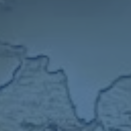
在進攻端
利物浦嚴陣以待皇馬
的關鍵不僅在於壓上人數 更在於
如何避免被對手利用身後空間 這意味著邊後衛在前插時必須與
中場形成明確的保護機制 例如當右後衛參與疊瓦進攻時 右側中