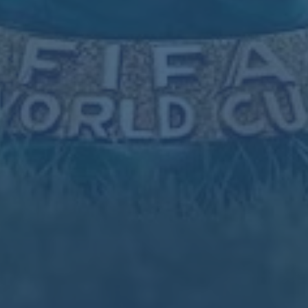
东西会坏吗？
换吗？
？