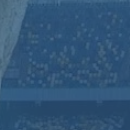
和切尔西不再像过去那样轻易为单一球员开出无限高
，成长空间仍然可观，同时场上的风格具有观赏性和