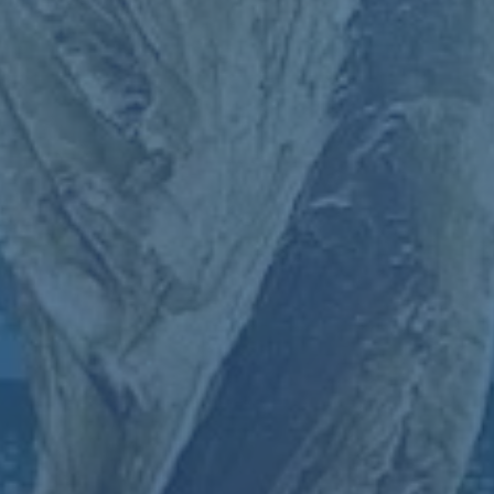
的决策方式。在财务监管趋严和工资结构压力增大的背景下，皇马
商业价值以及对更衣室气氛的影响。莱奥的优势在于年龄结构理想