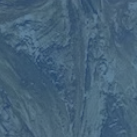
部由于在核心崛起初期没有及时续约，导致合同进入尾声，只能被
——他们清楚，如果不抢在皇马和切尔西真正出手前完成续约，一
对任何一名顶级球员来说，皇马和切尔西的吸引力不言而喻，一个
那就是稳定的环境、熟悉的战术角色以及清晰的核心定位。莱奥需
受挑战。这种个人职业规划的抉择，往往比金钱数字更复杂。
与战术地位是极高的。在很多比赛里，他可以根据局势自由选择内
胜负的能力。这种围绕核心打造的战术生态，不是所有豪门都能提
就能享受绝对核心待遇的环境，可能难以复制。
奥的续约诉求与皇马切尔西的引援愿望并不完全冲突。如果米兰能
进成本和长期投入。换言之，短期内看似对立的立场，长远看可能
会完全关闭未来在合适价格下放人的窗口。