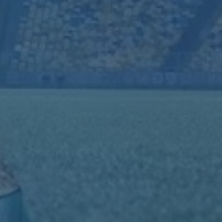
这样的豪门不断寻找可以立刻提升球队上限的球星，
织的多重维度之下，每一方都在争取自己的最大利
、米兰希望尽快与球员续约这一持续上演的拉锯，本
会释放有害物质，小孩和孕妇都能放心用。