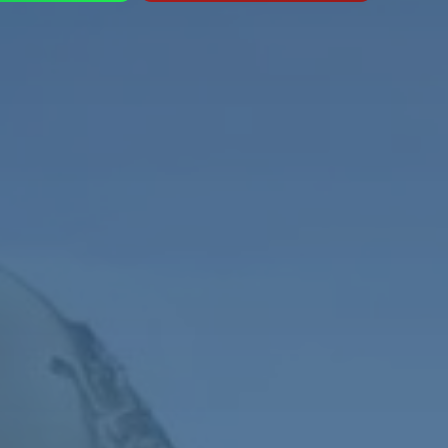
打造的战术安排，将其打造成球队进攻端的旗帜。
俱乐部风格与野心的标志性球员，如果在关键节点失
一个明确信号那就是俱乐部有能力留住顶级球员，有