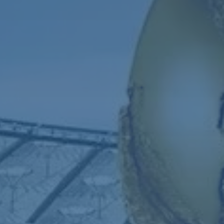
决心围绕他们长期建队。通过延长合同年限、提高
性；即便未来某个时间点不得不放人，也能确保在
从案例角度看，类似的情形在欧洲足坛并不罕见。