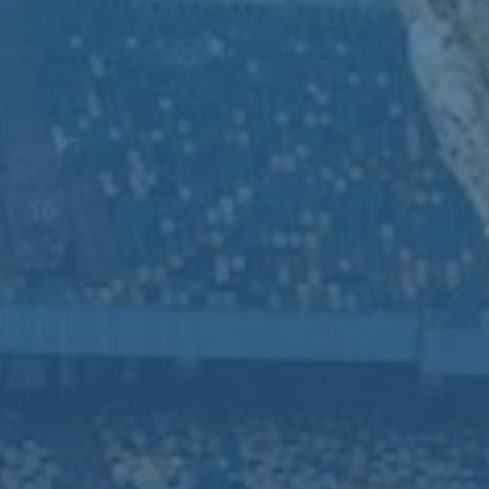
值得注意的是，当前转会市场的节奏也改变了各方
价，而是会更精细地考量球员的年龄、伤病记录、