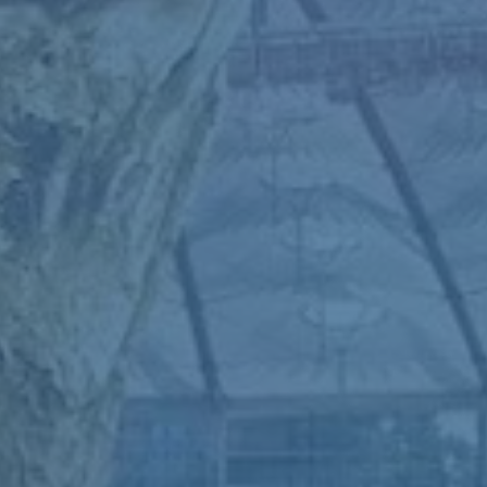
迫低价放人甚至眼睁睁看着自由离队。这些前车之
旦球员进入合同敏感期，局势很可能瞬间失控。
是长期站在欧冠之巅的豪门，一个是拥有巨大转会预
要权衡的是，自己是在更完整、更有保障的体系中继
切或者待在边路，还能成为球队反击的第一出口。教
供的。一旦加入皇马或切尔西，他必须面对的是更激
先行完成续约，就意味着在潜在谈判中占据更大主动
是一次相互试探、彼此博弈后的动态平衡。只要合同