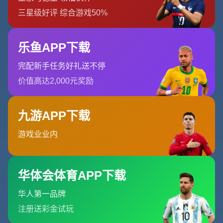
的选项 后来他选择加盟巴黎圣日耳曼 是职业规划 也是现实考量
但皇马的吸引力从未真正远离 只是一再被延迟 一再被复杂的合
同 续约博弈和巨额年薪拖住脚步
当罗马诺以一贯谨慎的措辞指出 姆巴佩已经与皇马完成签约 只
待官宣 时 很多球迷并不惊讶 甚至会有种“终于到来”的释然 过去
几个转会窗中 巴黎方面的高薪续约 皇马屡次接近又功亏一篑的
操作 让这桩转会蒙上了几分戏剧色彩 如今合同落定 更像是所有
伏笔的集中兑现 也从侧面印证了一个事实 即便现代足球高度商
业化 对许多顶级球星而言 皇马仍然是象征历史 荣誉与话语权的
终极舞台