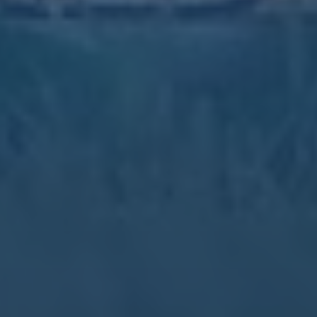
当“姆巴佩加盟皇马 合同已签署 官宣在即”从爆料变成现实 世界
足坛会迅速进入新一轮讨论高潮 球衣背号 球队战术 新赛季目标
都会成为关注焦点 但在热闹过后 留给姆巴佩和皇马的 将是一段
更漫长也更艰难的共同旅程 对球员来说 他必须用稳定的表现和
关键时刻的决定性 来证明自己配得上这个舞台赋予的一切 对皇
马而言 他们需要在维护球队整体结构的同时 让这位新核心充分
释放能量 又不至于打破更衣室微妙平衡
问：这个杯子是什么材质的？安全吗？
答：咱们这款杯子用的是食品级304不锈钢内胆，外层是
高硼硅玻璃，通过了国家食品接触材料安全认证，装热水
不会释放有害物质，小孩和孕妇都能放心用。
问：衣服尺码怎么选？我160cm/50kg选M还是
L？