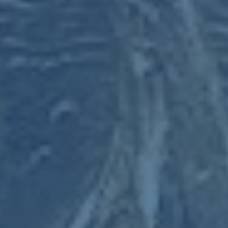
如果回顾过往 可以将这次罗马诺强调的“姆巴佩加盟皇马 合同已
签署 官宣在即”与当年C罗从曼联转投皇马的那笔交易做类比 两
者有多个相似点 首先 都是在个人荣誉已显赫 却仍追求更大舞台
和更高挑战的节点 选择带着巨大关注度走进伯纳乌 其次 两人都
有能力在短期内改变球队的进攻结构 为整个联赛的竞争格局带
来连锁反应 不同之处在于 当年的皇马更多处于欧冠层面“急于重
夺王座”的心态 而如今的皇马已经是欧冠历史战绩极其豪华的存
在 对姆巴佩的期待 不再只是“带回来一座奖杯” 而是希望他能在
既有荣誉之上继续叠加 甚至塑造一个新的时代标识
从结果来看 C罗加盟皇马后 不仅拿到多座欧冠 更在个人数据和
荣誉上达到了惊人高度 这个历史案例 会在无形中成为衡量姆巴
佩皇马生涯成败的参照系 这也意味着 他所背负的舆论压力 天然
要比普通顶薪球星重得多 一旦出现短期适应不佳 或关键比赛失
利 都可能引发外界对“是否配得上核心地位”的讨论 但这正是顶
级球星必须面对的考验 也是他们得以被称为超级巨星的重要部
分
巴黎视角 失去姆巴佩之后的重建命题