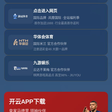
罗马诺爆料姆巴佩加盟皇马 合同已签署官宣在即的背后逻辑
当知名转会专家罗马诺用他标志性的口吻透露出“姆巴佩加盟皇
马 合同已签署 官宣在即”这样的消息时 足坛的空气仿佛瞬间被
点燃 这一则转会风声并不只是简单的球队更换 更像是一部连载
多年长剧的最终篇章 对皇马来说 这是一次重塑银河战舰的关键
拼图 对姆巴佩而言 这是少年时代梦想落地的时刻 而对整个欧洲
足坛 这一决定可能会重绘未来数年的竞争版图 因此 围绕罗马诺
的这一爆料 我们更值得思考的是 这桩转会意味着什么 它如何改
变球员 球队 甚至整个时代的叙事
从绯闻到落笔 姆巴佩与皇马的漫长纠缠
姆巴佩与皇马之间的故事 并非从这一次“合同已签署 官宣在即”
才开始 早在他还在摩纳哥初露锋芒时 皇马就已经将这位天才前
锋视为未来核心之一 他曾受邀参观皇马基地 合影墙上有他与偶
像C罗的同框照片 这些细节让“加盟皇马”变成一种带有命运色彩