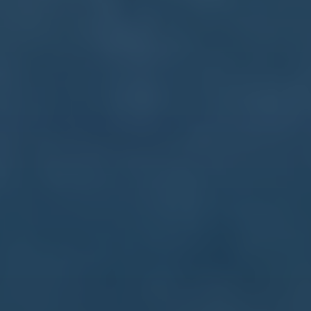
问：图片和实物颜色差别大吗？
问：包裹收到时盒子破了，里面东西会坏吗？
问：收到的衣服有线头，可以退换吗？
问：退换货流程怎么走？
问：买手机送的耳机能单独退吗？