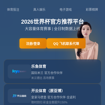
新闻资讯
网站首页
新闻资讯
罗马诺：姆巴佩加盟皇马 合同已签署官宣在即