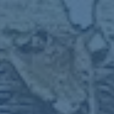
可以预见 在姆巴佩真正披上皇马球衣之后 皇马将形成一种全新
的进攻组合 维尼修斯的边路爆破 贝林厄姆的中路插上 再加上姆
巴佩既能拉边又能内切的多面属性 这将给安切洛蒂或未来的主
教练提供极大战术弹性 无论是快速反击 还是阵地战撕扯 对手都
将很难通过单一针对性部署来限制这套进攻群 同时 皇马在全球
商业开发上的天花板也有望被进一步抬高 球衣销售 转播权谈判
社媒曝光度都将迎来一轮新增长
案例视角 对比C罗加盟皇马的历史效应