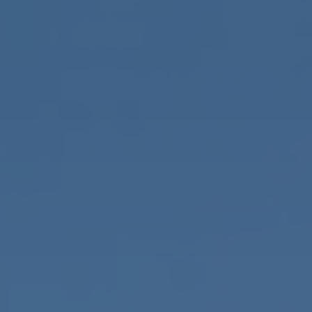
冠奖杯 他可以不断刷新法甲本土纪录 却难以在“历史级别”的评
价体系中得到真正的加冕 相比之下 皇马在欧冠舞台上的统治力
毋庸置疑 更重要的是 他们有一整套围绕巨星构建传奇叙事的传
统 从迪斯蒂法诺 到C罗 再到如今的贝林厄姆 每一代核心都在伯
纳乌将个人天赋与俱乐部荣誉深度绑定
对于正值巅峰年纪的姆巴佩而言 选择皇马不是简单的“跳槽” 而
是主动绑定一种更重的历史责任 他需要面对的是伯纳乌看台上
挑剔而热情的目光 是连续多个赛季在欧冠淘汰赛中都要扛起球
队进攻的压力 也是未来被拿来与C罗本泽马等传奇一一对比的
舆论尺度 从这个角度看 罗马诺口中的合同已签署 不只是法律意
义上的生效 更是姆巴佩对自己职业轨迹一次公开而彻底的再定
义
皇马的重塑 从后C罗时代到姆巴佩时代
自C罗离开之后 皇马经历了一个不断寻找“新旗帜”的阶段 虽然
球队依靠整体和中场配置在欧冠继续取得辉煌 但在商业叙事层
面 他们始终缺少那种具有全球影响力的超级前锋 本泽马在竞技
层面的贡献无可挑剔 却在流量与偶像化程度上略显低调 如今 在