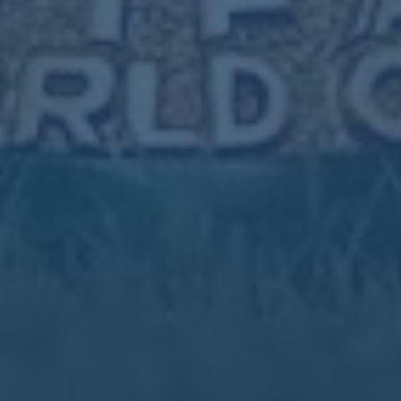
问：图片和实物颜色差别大吗？
问：包裹收到时盒子破了，里面东西会坏吗？
问：收到的衣服有线头，可以退换吗？
问：退换货流程怎么走？
问：买手机送的耳机能单独退吗？