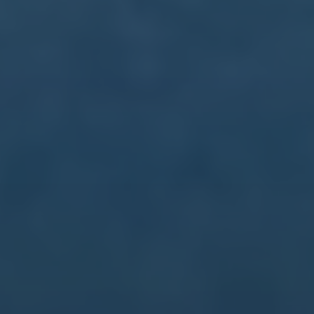
开云（Kaiyun）是一个领先的数字平台，致力于为用户提供高
效的在线服务与解决方案。无论是在开云体育...
栏目导航
关于我们
服务优势
团队介绍
新闻资讯
联系我们
友情链接