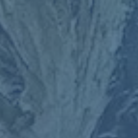
金融与竞技双重考量 回购条款的深层逻辑
值得注意的是，在当下精细化运营的时代，回购条款不仅仅是
竞技层面的选择，更是金融属性高度显性的工具。对于皇马这
样的豪门而言，青训与年轻引援本身就是一种资产投资。如果
完全放弃回购权，就意味着把一项潜在升值资产彻底转交给他
人；而通过设定合理的回购价格和时间窗口，则可以将不确定
性控制在可接受范围内。
假设马林在那不勒斯的表现达到某种高度，市场报价高于当初
约定的回购金额，那么皇马可以选择行使回购权，再在二级市
场完成一次“高价出售”，获取差价收益；也可以选择直接把他的
最终所有权交给那不勒斯，按照此前约定分享一部分转会利
润。这种灵活度，使得回购条款不仅仅是一纸保障，更成为转
会策略中的主动进攻手段。
风险与不确定性 三方都要面对的现实
“马林与那不勒斯达成协议 皇马保留回购条款”并不是一笔只存