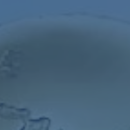
打造战术角色，增强阵容厚度；又有机会在未来，通过他在意
甲的成长表现获得竞技与商业两方面的收益。
案例上看，那不勒斯过去在转会市场屡屡淘到“半成品”甚至“边
缘人”，再通过意甲高强度对抗与体系加成，将球员打造成明星
甚至超级球星。无论是攻击线的爆发，还是后防线的稳健，专
注培养、敢于给机会一直是他们的标签。马林的加盟，配合球
队现有的战术框架，有望在进攻转换、二线插上或中场衔接上
提供新的选项，而这恰恰是那不勒斯在漫长赛季中最需要的“变
量因子”。
马林个人的抉择 从豪门边缘到核心舞台
从球员层面看，“马林与那不勒斯达成协议 皇马保留回购条款”
其实折射出他对职业路线的再选择。在皇马，一名年轻球员想
要从充满星光的一线队中挤出稳定出场时间，难度与压力可想
而知。即便教练组有心培养，也难免面临成绩压力，对年轻人
的容错空间非常有限。在这种背景下，马林加盟那不勒斯，代
表他宁愿承担离开舒适光环、走向高强度舞台的风险，也要换
取更实际的成长机会和战术地位。