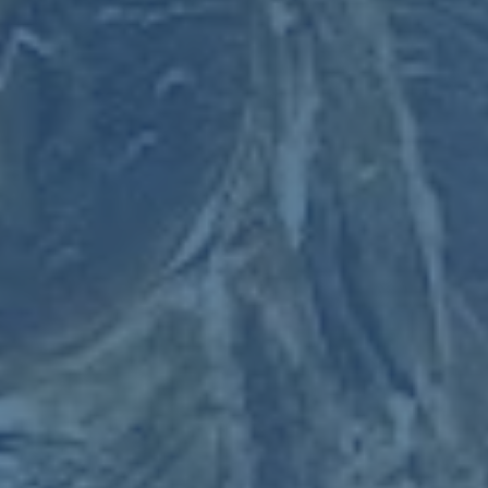
的成本，锁定这条“先训练后回收”的路径。而对于像那不勒斯这
样的俱乐部，则通过接纳这类球员，进一步增强联赛竞争力，
同时在资产增值和未来的二次运作中实现收益最大化，可谓典
型的“双赢通道”。
战术层面 马林在那不勒斯的角色想象
如果跳出纯粹的商业视角，回到绿茵场本身，“马林与那不勒斯
达成协议 皇马保留回购条款”更值得讨论的是他在球场上的具体
定位。根据马林在皇马阶段展现出的技术特点，他兼具一定的
持球推进能力和无球跑动意识，能够在中前场多个位置进行尝
试。那不勒斯一向擅长围绕球员特性来定制战术角色，既不会
一味要求年轻人立刻承担“救世主”的重任，也不会把他们长期钉
在替补席上只做边缘轮换。
在意甲，对抗强度与战术纪律并存，那不勒斯可以通过让马林
参与更多高压逼抢、快速过渡、区域防守的实战演练，帮助他
完善决策速度和对比赛节奏的掌控。如果他能在这个体系下顺
利完成从“有才华的年轻人”到“关键比赛可托付之人”的转变，那