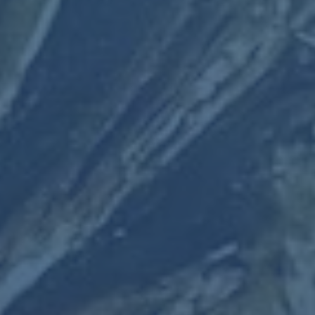
也正因如此，这笔看似已经尘埃落定的交易，其实只是一个长
期博弈的起点。合约可以写得很细，但人的状态、球队的走
势、整个转会市场的风向，都会在未来数年中不断改变三方的
立场和选择。
前的思考 一纸条款背后的时代缩影
当我们再次回看“马林与那不勒斯达成协议 皇马将保留回购条
款”这个标题时，会发现它远不止于一条转会快讯，而是现代足
球产业缩影中的一个切片。球员发展路径的个性化、俱乐部资
产管理的金融化、联赛之间人才流动的结构化，都集中体现在