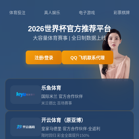
新闻资讯
网站首页
新闻资讯
马林与那不勒斯达成协议 皇马将保留回购条款