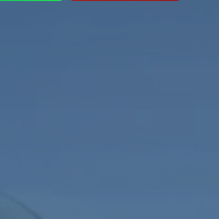
名额的分配通道、各大洲预选赛路径，到球迷如何通
、技术、观赛体验与商业生态的复合概念。理解这个入
数据分析与市场机会。
稳定，传统豪强基本拥有较稳固的晋级路径，而中小足
、洲际附加赛路径重设，以及种子队、分档规则的重