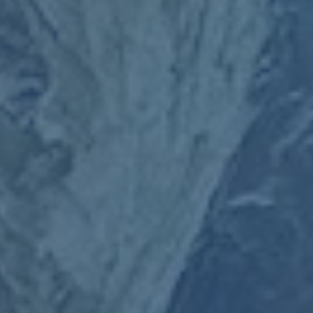
不妨用一个假想案例来说明“2026世界杯排名地址”在现实中的
价值 假设有位球迷主要关注两支球队 一支在A组 一支在F组 他
平时工作繁忙 很难完整看完所有比赛 于是就在常用浏览器中将
某家体育媒体的世界杯积分榜页面设置为书签 每天只要打开这
个地址 就能立刻看到 A组和F组最新排名 当前轮次的比分与赛
程 以及媒体给出的简单走势分析 当他发现A组积分咬得很紧 就
会进一步点击进入每场比赛的技术统计 看看哪支队伍在射门 转
换效率和防守端更有优势 再据此判断出线形势。与此同时 他也
会偶尔切换到FIFA官方排名地址 核对积分和净胜球是否完全吻
合 一旦发现媒体页面更新稍有延迟 就能意识到需要以官方数据
为准 调整自己的判断。通过这种方式 这个球迷便建立起一套属
于自己的多源交叉验证机制 既避免了单一渠道可能出现的滞后
也让追踪排名这件事更高效 更有安全感。