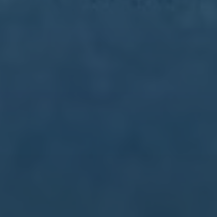
开云（Kaiyun）是一个领先的数字平台，致力于为用户提供高
效的在线服务与解决方案。无论是在开云体育...
栏目导航
关于我们
服务优势
团队介绍
新闻资讯
联系我们
友情链接