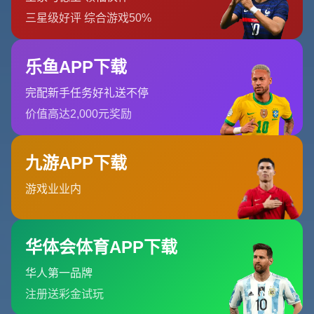
欧冠不是普通联赛 它是一种更高密度的压力场。淘汰赛的90分