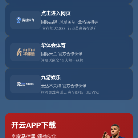
冠
跟队视角：当维尼修斯站在欧冠聚光灯下
在伯纳乌的夜晚，维尼修斯每一次触球都像是一枚火花：速
度、突破、情绪一起点燃，看台瞬间沸腾。正是这种极具感染
力的气质，让他成为皇马锋线最具威胁的利器之一。但同样的
情绪，也会在高强度对抗和判罚争议中，转化为对裁判的质疑
甚至争论。跟队记者的长期观察都在提醒一个相同的结论：维
尼修斯必须避免与裁判争论 尤其是在欧冠。因为在这个细节被
无限放大的舞台上，一次不必要的抱怨，就可能改变整场比赛
的走向。
欧冠舞台情绪放大效应