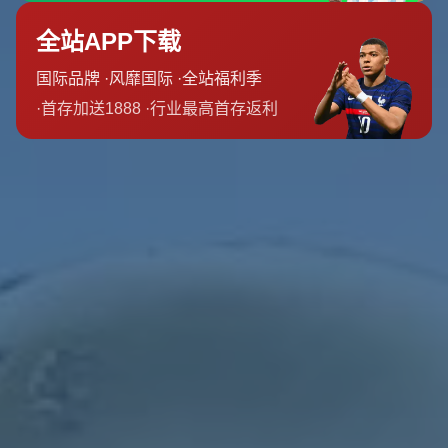
钟往往浓缩了一个赛季的期待、媒体的放大镜、对手的针对性
布防以及裁判在国际舞台上的执法尺度。当球队在欧冠客场作
战时，任何与裁判争论的场面都会被主场氛围成倍放大。对于
像维尼修斯这样以突破见长、频繁与对方防线发生身体接触的
球员来说，心理上很容易产生“我一直被侵犯却得不到足够保护”
的失衡感。正是这种心理落差，最容易引发情绪化的抱怨。
但是在欧冠，裁判更倾向于对情绪爆发、夸张肢体语言以及长
时间纠缠做出快速反应：黄牌警告、严格提醒，甚至在极端情
况下给出第二张黄牌。从结果看，这对技术型边锋而言几乎毫
无收益，反而是自我削弱。当你成为球队进攻的核心点，却因
为争论裁判而背上早早的黄牌，对手就能更有针对性地用“试探
犯规”来消耗你，因为他们清楚你不敢再用同样强度的身体对抗
去回击。
维尼修斯的特点：天赋与脆弱并存的“情绪曲线”
跟队这几年，有一个细节非常明显：当维尼修斯把全部注意力
放在跑位、接球和盘带上时，他几乎是不可阻挡的存在。一旦
情绪被判罚触发，他的传球选择会变得冒险，盘带时容易“气一