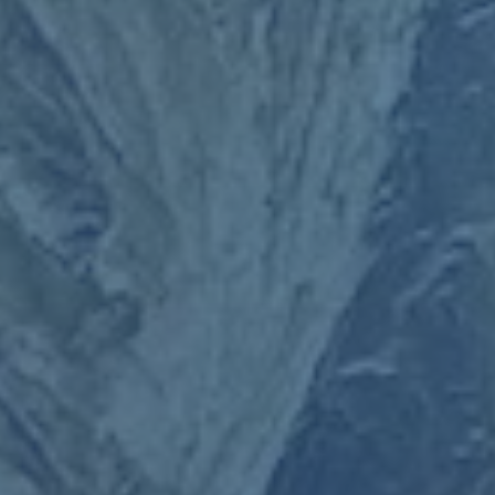
移，会让本来清晰的进攻脉络变成“把球给他让他解决”，当他在
情绪影响下决定不够理性时，整支球队都会被带进混乱。
情绪管理：从个人成长到团队文化
要让“维尼修斯必须避免与裁判争论 尤其是在欧冠”不只停留在
口号层面，需要的是情绪管理能力的成长。这包括赛前心理准
备：提前接受欧冠裁判尺度可能偏紧或偏松的现实；训练中模
拟“不判罚场景”，帮助他在身体对抗未获吹罚时依然保持专注；
更包括队内明确的分工，例如指定队长或一名中场老将作为“唯
一与裁判沟通窗口”。
这样一来，维尼修斯就可以把所有不满通过队友“转译”给裁判，
而自己专注在站位和跑动上。当他意识到自己每一次向裁判走
去，都意味着球队少了一个反击威胁点时，这种“成本意识”会反
向抑制冲动。跟队过程中能明显感觉到，情绪自控一旦成为更
衣室共同强调的文化，而不是单独给某个球员的批评时，球员
更容易把它当成整体荣誉的一部分来维护。
从“被动抱怨者”到“主动制造优势者”