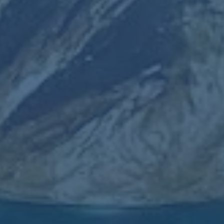
“安全距离”，已不再只是性格问题，而是冠军级球队必须解决的
竞技课题。当他学会在判罚面前按下情绪的“静音键”，把所有回
应都延迟到下一次突破、下一次射门时，他与欧冠之间的距
离，也许会悄然被缩短。
【官方指定平台】官方顶级竞技大厅，获取最新盘口赔率与极
速在线体验，大额无忧提款，请认准正版授权。
问：这个杯子是什么材质的？安全吗？
答：咱们这款杯子用的是食品级304不锈钢内胆，外层是
高硼硅玻璃，通过了国家食品接触材料安全认证，装热水
不会释放有害物质，小孩和孕妇都能放心用。
问：衣服尺码怎么选？我160cm/50kg选M还是
L？