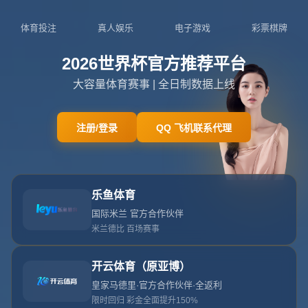
新闻资讯
网站首页
新闻资讯
跟队-维尼修斯必须避免与裁判争论 尤其是在欧