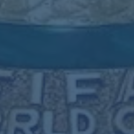
问：这个杯子是什么材质的？安全吗？
答：咱们这款杯子用的是食品级304不锈钢内胆，外层是
高硼硅玻璃，通过了国家食品接触材料安全认证，装热水
不会释放有害物质，小孩和孕妇都能放心用。
问：衣服尺码怎么选？我160cm/50kg选M还是
L？
问：图片和实物颜色差别大吗？
问：包裹收到时盒子破了，里面东西会坏吗？