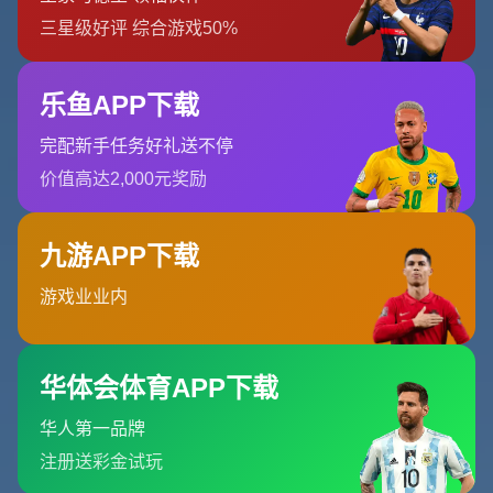
当全球目光再次聚焦世界杯赛场时，2026美加墨世界杯无疑将
成为足球历史上最具话题性的赛事之一 不仅因为这是世界杯首
次由三国联合举办 更因为扩军到四十八支球队后 赛程与比赛节
奏将发生翻天覆地的变化 对于东道主之一的美国来说 完整赛程
的安排几乎决定了球队能走多远 也影响了球迷的观赛体验和出
行规划 在这样一个多城市多时区的大型舞台上 如何看懂并利用
好美国队的完整赛程 成为球迷和媒体都格外关注的核心话题
美国作为东道主的赛程定位
在三国联合申办方案中 美国承担了绝大部分比赛场次 因此从一
开始 国际足联就倾向于让美国队在主场优势最明显 交通最便利