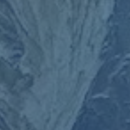
的影响十分明显 例如在九十年代的世界杯上 美国队在主场面对
高温和密集赛程时 通过合理分配主力出场时间 让球队在关键小
组赛末轮依然保持足够体能 最终成功晋级淘汰赛 这类案例表明
完整赛程可以成为球队调整状态的重要工具 而不仅仅是一纸时
间与地点清单 同时 在金杯赛等区域赛事中 美国队也多次利用主
场与赛程优势 将关键战安排在对本队更友好的城市 推动更多本
地球迷入场营造氛围 这种经验延续到2026美加墨世界杯 将进
一步强化美国队对不同城市比赛环境的适应能力
媒体与数据团队如何解读美国完整赛程