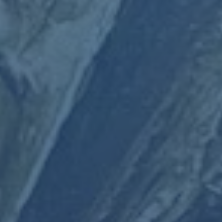
对于专业媒体和数据分析团队而言 美国完整赛程还是一个重要
的研究样本 他们会将每场比赛的具体时间间隔 飞行距离 城市气
候和历史比赛数据都整合进分析模型 由此评估美国队在不同阶
段的体能风险和胜率变化 例如 通过比较美国队在短间隔与长间
隔比赛中的表现差异 预测某个时段是否适合冒险轮换 或者根据