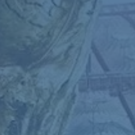
界杯比分平台最佳”，安全与合规性是不可逾越的底
防止信息泄露。平台若涉及竞猜或互动活动，需要符
其是否与知名体育媒体、官方机构或大型科技公司合
和安全为代价换取短期流量。
览记录，自动推荐可能感兴趣的球队或小组赛；一些
看的用户，支持跨设备同步同样重要，手机、平板、
供更高阶的信息层次，而新手用户则可以打开“简
而是在不同层次用户之间取得平衡。