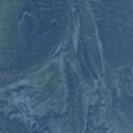
其中不乏夹带不明链接、诱导性广告甚至恶意软件的产品。要谈“世
集、存储和使用做出明确说明，并采用加密传输和账户保护措施，
以“比分工具”的名义进行违规操作。用户在选择平台时，可以留意
合规体系。一个真正可靠的世界杯比分平台，不会以牺牲用户隐私
，而是越来越强调个性化体验。例如，有的平台会根据用户的历史浏
自动切换主题色与专属音效，营造更强的代入感。对于习惯多屏观
重复操作。还有平台尝试通过深度解说与战术图解，为中高级用户提
样的分层设计，让“世界杯比分平台最佳”不再只是针对某一类球迷，