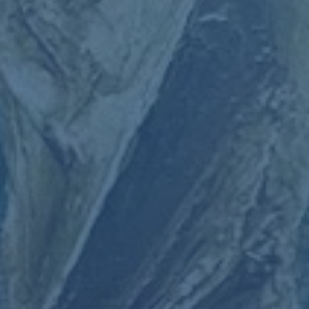
台上关于“哪款世界杯比分平台最佳”的讨论异常热烈。用户A是一名
间非常长，但同时抱怨“页面信息太多，想快速看比分有点困难”。用
球事件的轻量级应用上获得了不错体验，却在淘汰赛阶段开始关注更多