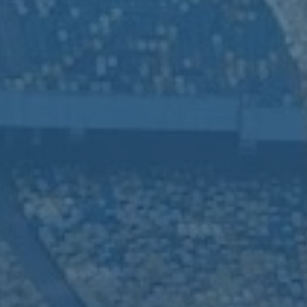
案例分析世界杯期间用户对比分平台的真实反馈
以某届世界杯为例，在小组赛首轮结束后，社交平
锋记录，他在一款数据维度极其丰富的平台停留时
球”“谁赢了”，在一款界面极简、只有比分和进