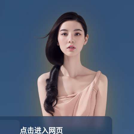
新闻资讯
联系我们
立即咨询