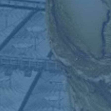
的标准背道而驰。
安全与合规是选择世界杯比分平台最佳的前提
在世界杯期间，各类与比分相关的平台数量激增，
线。平台需要有清晰的隐私政策，对用户数据的采
合当地法律法规，明确风险提示与年龄限制，避免
作，这在一定程度上代表着产品背后有较为完整的
个性化功能助力世界杯比分平台最佳体验
现今的世界杯比分平台，不再满足于“统一模板”
平台会允许用户绑定支持的国家队，在该队比赛时
电脑之间的关注列表和提醒设置能自动同步，减少
易模式”，只关注比分、进球与关键事件即可。这