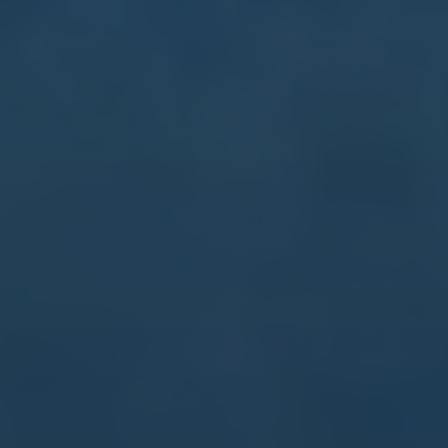
关于我们
服务优势
团队介绍
新闻资讯
联系我们
友情链接
友情链接
联系我们
开云（Kaiyun）是一个领先的数字平台，致力于为用户提供高
效的在线服务与解决方案。无论是在开云体育...
河南省洛阳市孟津县城关镇