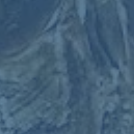
其赔率是否具有竞争力、玩法是否够丰富。2026世界杯买球软
件下载时,可以重点观察几个方面。首先是常见的胜平负、让球
盘、大小球等基础玩法的赔率水平,与多家平台对比后,如果某款
软件在长期观察下普遍偏低,就要慎重考虑。其次是玩法丰富度,
优质的平台通常会提供角球数、黄牌数、球员进球、半全场、
准确比分、组合串关等多种玩法,并针对世界杯特有热点开设专
题玩法,例如“金靴奖预测”“小组出线排名”“球队总进球数区间”
等。再次是是否提供早盘、即时盘、滚球盘等多时段选择,满足
不同节奏玩家的需求。值得注意的是,赔率并非越高越好,过度脱
离市场平均水平的异常赔率,反而可能预示着平台风险或结算争
议,在进行软件下载选择时要保持理性。