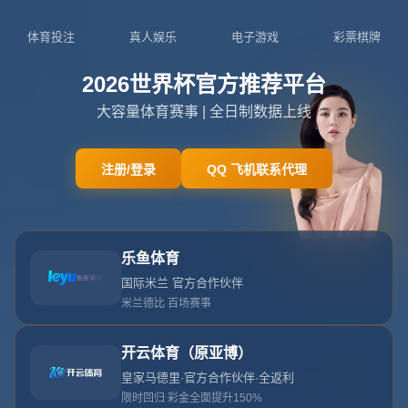
新闻资讯
网站首页
新闻资讯
官方平台注册观看世界杯直播