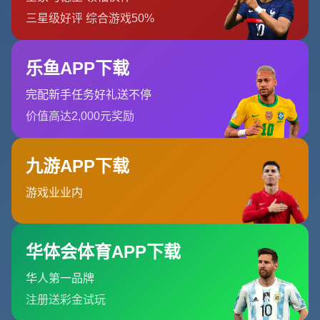
每一届世界杯都是一次全球性的足球狂欢，哪怕身在千里之
外，球迷也希望第一时间看到每一次进球、每一次逆转、每一
个高光时刻。随着网络直播的普及，“官方平台注册观看世界杯
直播”逐渐成为主流选择：既不用在各类不明来路的链接间来回