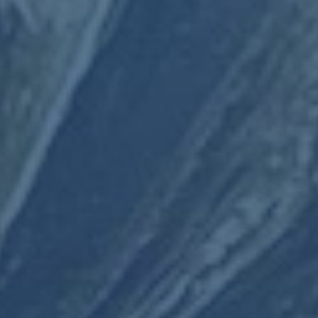
果你希望不受广告打扰、稳定享受超清画质、解锁多机位及战
术视角、随时回看和下载集锦，那么适度付费往往能够显著提
升体验。值得一提的是，一些官方平台会提供限时折扣、联合
运营商的流量包或家庭共享计划，选择这些优惠组合，能在控
制成本的前提下享受更全面的服务。关键不在于是否付费，而
在于为符合自己需求的体验买单。
以一位资深球迷小林的经历为例，能更直观体现“官方平台注册
观看世界杯直播”的价值。在上一届世界杯之前，他习惯使用搜
索引擎随便找直播链接，经常碰到画质模糊、解说延迟，甚至
半场突然“信号中断”的情况。后来在朋友的推荐下，小林选择了
具备完整版权的官方平台，认真完成注册和实名认证，并开通
了该届世界杯的赛事通票。开赛后，他明显感受到差异：不仅
所有比赛都可以稳定观看，而且平台还提供了战术视角，能清
晰看到球队整体移动和站位，让他这个战术爱好者如获至宝。
工作日无法熬夜看球时，他通过回看功能在第二天早上看完整
场，再利用短视频式集锦回顾关键片段。同样重要的是，他通
过平台内部的球队专区结识了一批志同道合的球迷，在每场比
赛的聊天室里交流观点。小林后来评价说，这次体验让他意识