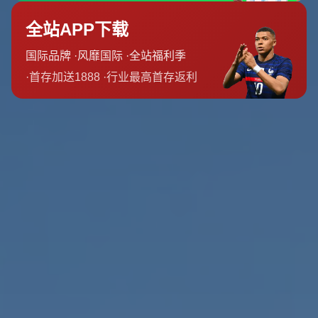
试探，又能享受高清、流畅、无广告暴击的观赛体验。真正要
把“官方平台”用好，不只是简单地点开一个页面，而是一整套从
注册、观赛到互动的体验升级过程。下面就围绕这一主题，带
你完整梳理如何通过官方平台看好一届世界杯。