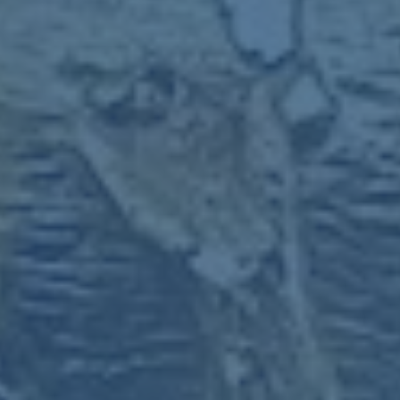
很多球迷在新建账号时往往习惯性地使用与其它网站相同的用
户名和密码，这看似方便记忆，却大大增加了账号被撞库盗用
的风险。在官方平台注册观看世界杯直播时，建议使用强密
码，例如长密码组合、大小写字母加数字与符号混合，并定期
更换。平台如果提供登录设备管理、异地登录提醒等功能，也
应主动开启。一旦发现异常登录记录或账号出现莫名操作，立
即修改密码并联系官方客服，是保护个人权益的必要步骤。隐
私方面，要谨慎处理一些“临时抽奖”“预测送礼”等活动链接，确
认是否来自官方渠道，避免在非官方页面输入个人身份信息、
银行卡号或验证码，以免落入钓鱼陷阱。